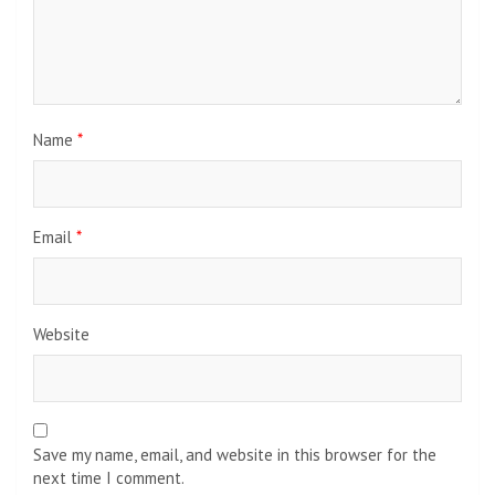
Name
*
Email
*
Website
Save my name, email, and website in this browser for the
next time I comment.