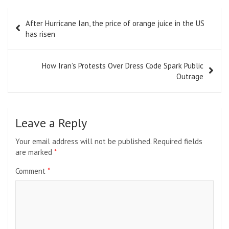
Post
After Hurricane Ian, the price of orange juice in the US
navigation
has risen
How Iran’s Protests Over Dress Code Spark Public
Outrage
Leave a Reply
Your email address will not be published.
Required fields
are marked
*
Comment
*