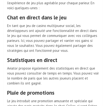
l’expérience de jeu plus agréable pour chaque parieur. En
voici quelques-unes :
Chat en direct dans le jeu
En tant que jeu de casino multijoueur social, les
développeurs ont ajouté une fonctionnalité en direct dans
le jeu qui vous permet de communiquer avec vos collègues
parieurs. Ici, vous pouvez partager et vanter vos gains si
vous le souhaitez. Vous pouvez également partager des
stratégies qui ont fonctionné pour vous.
Statistiques en direct
Aviator propose également des statistiques en direct que
vous pouvez consulter de temps en temps. Vous pouvez voir
le nombre de paris que les autres joueurs placent et
combien ils ont gagné.
Pluie de promotions
Le jeu introduit une promotion amusante et spéciale qui
ajoute des paris gratuits dans le chat. Celles-ci sont faites